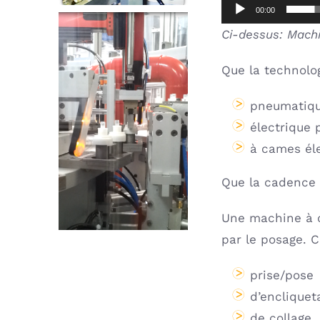
00:00
Ci-dessus: Mach
Que la technolog
pneumatiq
électrique 
à cames él
Que la cadence 
Une machine à c
par le posage. C
prise/pose
d’encliquet
de collage