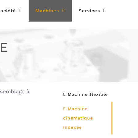
ociété
Machines
Services
E
ssemblage à
Machine flexible
Machine
cinématique
indexée