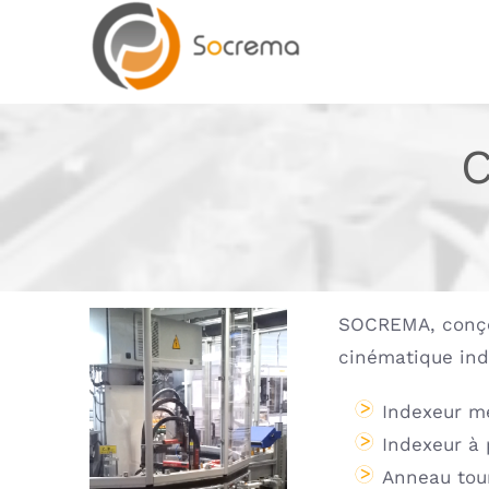
Passer
au
contenu
SOCREMA, conço
cinématique ind
Indexeur m
Indexeur à 
Anneau tou