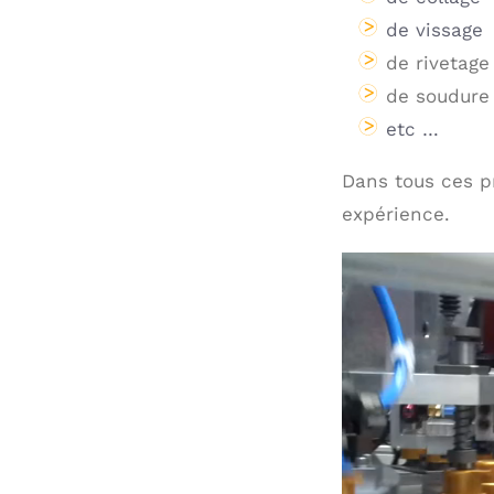
de vissage
de rivetage
de soudure
etc …
Dans tous ces p
expérience.
Lecteur
vidéo