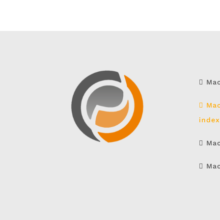
Mach
Mac
inde
Mach
Mac