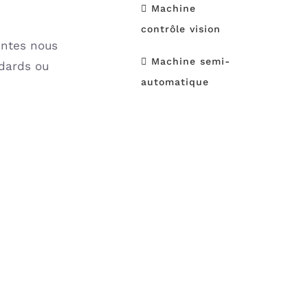
Machine
contrôle vision
antes nous
Machine semi-
ndards ou
automatique