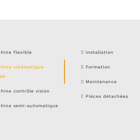
ine flexible
Installation
hine cinématique
Formation
xée
Maintenance
ine contrôle vision
Pièces détachées
hine semi-automatique